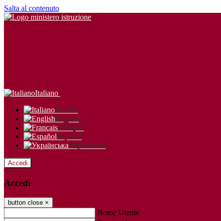
Salta al contenuto
Italiano
Italiano
English
Français
Español
Українська
Accedi
Accedi
button close
×
Nome Utente