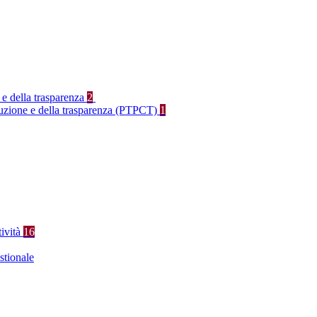
 e della trasparenza
2
rruzione e della trasparenza (PTPCT)
1
tività
16
stionale