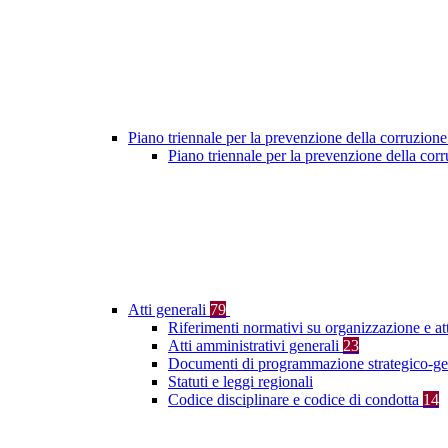
Piano triennale per la prevenzione della corruzione
Piano triennale per la prevenzione della co
Atti generali
79
Riferimenti normativi su organizzazione e at
Atti amministrativi generali
23
Documenti di programmazione strategico-ge
Statuti e leggi regionali
Codice disciplinare e codice di condotta
14