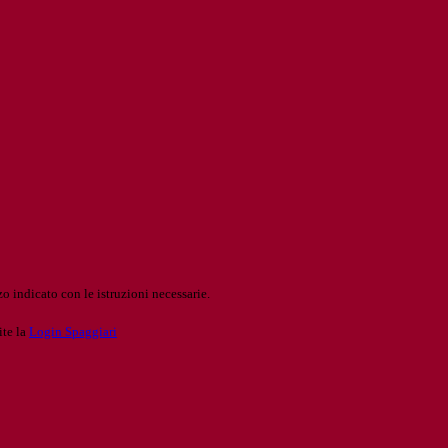
o indicato con le istruzioni necessarie.
ite la
Login Spaggiari