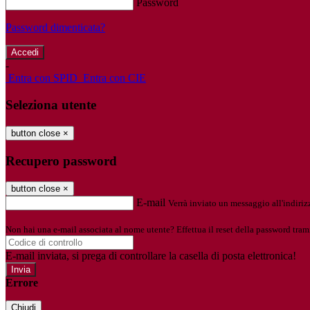
Password
Password dimenticata?
-
Entra con SPID
Entra con CIE
Seleziona utente
button close
×
Recupero password
button close
×
E-mail
Verrà inviato un messaggio all'indirizz
Non hai una e-mail associata al nome utente? Effettua il reset della password tram
E-mail inviata, si prega di controllare la casella di posta elettronica!
Errore
Chiudi