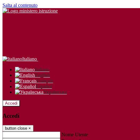
Salta al contenuto
Italiano
Italiano
English
Français
Español
Українська
Accedi
Accedi
button close
×
Nome Utente