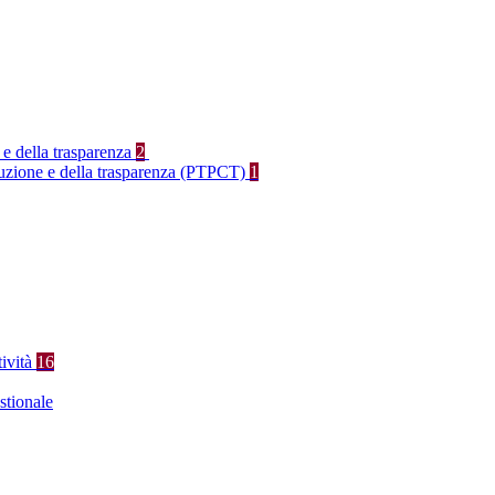
 e della trasparenza
2
rruzione e della trasparenza (PTPCT)
1
tività
16
stionale