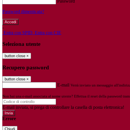
Password
Password dimenticata?
-
Entra con SPID
Entra con CIE
Seleziona utente
button close
×
Recupero password
button close
×
E-mail
Verrà inviato un messaggio all'indirizz
Non hai una e-mail associata al nome utente? Effettua il reset della password tram
E-mail inviata, si prega di controllare la casella di posta elettronica!
Errore
Chiudi