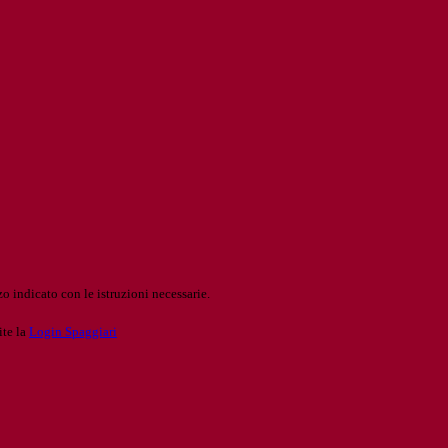
o indicato con le istruzioni necessarie.
ite la
Login Spaggiari