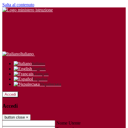
Salta al contenuto
Italiano
Italiano
English
Français
Español
Українська
Accedi
Accedi
button close
×
Nome Utente