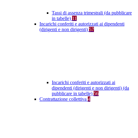
Tassi di assenza trimestrali (da pubblicare
in tabelle)
11
Incarichi conferiti e autorizzati ai dipendenti
(dirigenti e non dirigenti)
57
Incarichi conferiti e autorizzati ai
dipendenti (dirigenti e non dirigenti) (da
pubblicare in tabelle)
56
Contrattazione collettiva
4