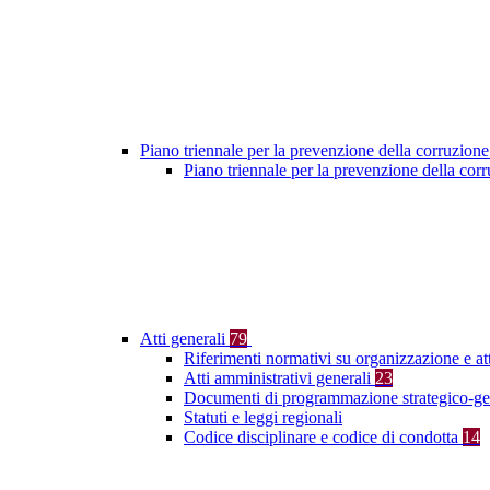
Piano triennale per la prevenzione della corruzione
Piano triennale per la prevenzione della co
Atti generali
79
Riferimenti normativi su organizzazione e at
Atti amministrativi generali
23
Documenti di programmazione strategico-ge
Statuti e leggi regionali
Codice disciplinare e codice di condotta
14