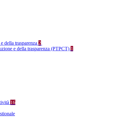
 e della trasparenza
2
rruzione e della trasparenza (PTPCT)
1
tività
16
stionale