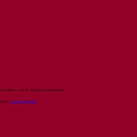
o indicato con le istruzioni necessarie.
ite la
Login Spaggiari