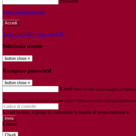
Password
Password dimenticata?
-
Entra con SPID
Entra con CIE
Seleziona utente
button close
×
Recupero password
button close
×
E-mail
Verrà inviato un messaggio all'indirizz
Non hai una e-mail associata al nome utente? Effettua il reset della password tram
E-mail inviata, si prega di controllare la casella di posta elettronica!
Errore
Chiudi