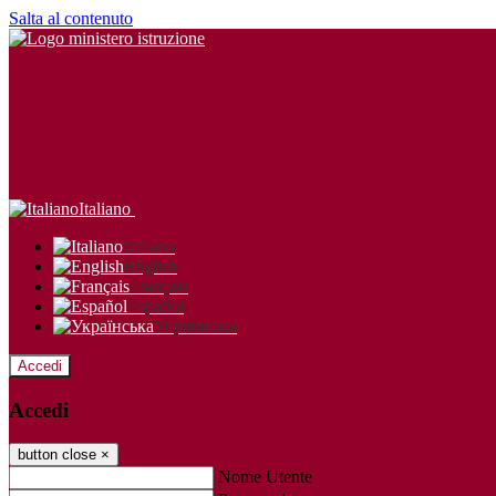
Salta al contenuto
Italiano
Italiano
English
Français
Español
Українська
Accedi
Accedi
button close
×
Nome Utente