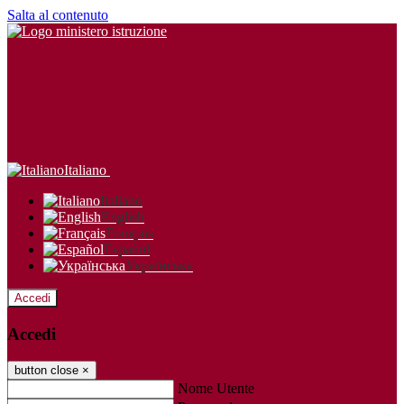
Salta al contenuto
Italiano
Italiano
English
Français
Español
Українська
Accedi
Accedi
button close
×
Nome Utente