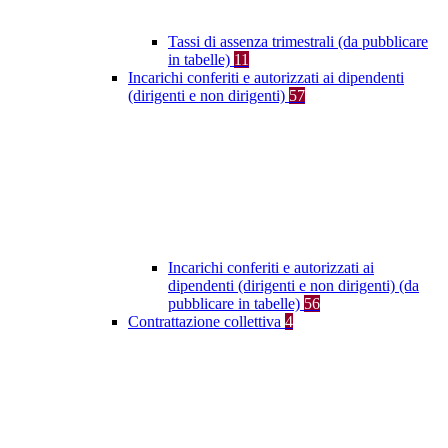
Tassi di assenza trimestrali (da pubblicare
in tabelle)
11
Incarichi conferiti e autorizzati ai dipendenti
(dirigenti e non dirigenti)
57
Incarichi conferiti e autorizzati ai
dipendenti (dirigenti e non dirigenti) (da
pubblicare in tabelle)
56
Contrattazione collettiva
4