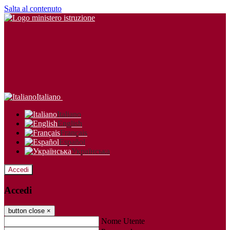
Salta al contenuto
Italiano
Italiano
English
Français
Español
Українська
Accedi
Accedi
button close
×
Nome Utente