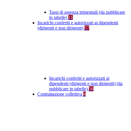
Tassi di assenza trimestrali (da pubblicare
in tabelle)
11
Incarichi conferiti e autorizzati ai dipendenti
(dirigenti e non dirigenti)
57
Incarichi conferiti e autorizzati ai
dipendenti (dirigenti e non dirigenti) (da
pubblicare in tabelle)
56
Contrattazione collettiva
4