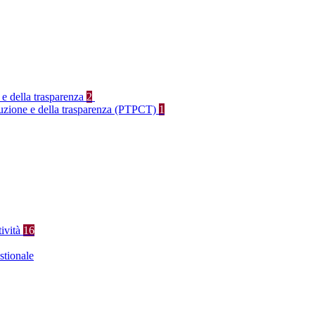
 e della trasparenza
2
rruzione e della trasparenza (PTPCT)
1
tività
16
stionale