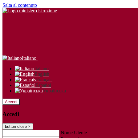
Salta al contenuto
Italiano
Italiano
English
Français
Español
Українська
Accedi
Accedi
button close
×
Nome Utente