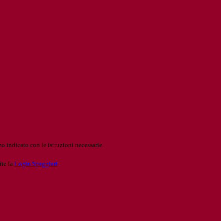
o indicato con le istruzioni necessarie.
ite la
Login Spaggiari