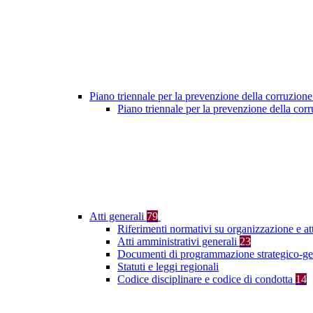
Piano triennale per la prevenzione della corruzione
Piano triennale per la prevenzione della co
Atti generali
79
Riferimenti normativi su organizzazione e at
Atti amministrativi generali
23
Documenti di programmazione strategico-ge
Statuti e leggi regionali
Codice disciplinare e codice di condotta
14