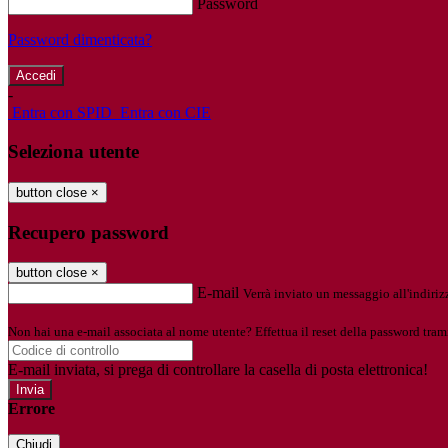
Password
Password dimenticata?
-
Entra con SPID
Entra con CIE
Seleziona utente
button close
×
Recupero password
button close
×
E-mail
Verrà inviato un messaggio all'indirizz
Non hai una e-mail associata al nome utente? Effettua il reset della password tram
E-mail inviata, si prega di controllare la casella di posta elettronica!
Errore
Chiudi