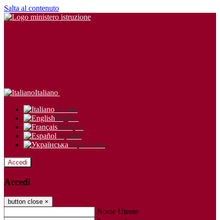
Salta al contenuto
Italiano
Italiano
English
Français
Español
Українська
Accedi
Accedi
button close
×
Nome Utente