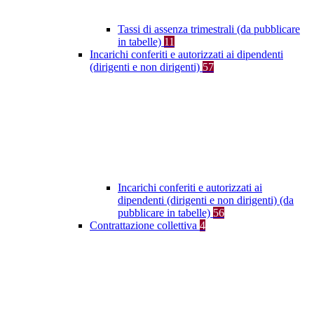
Tassi di assenza trimestrali (da pubblicare
in tabelle)
11
Incarichi conferiti e autorizzati ai dipendenti
(dirigenti e non dirigenti)
57
Incarichi conferiti e autorizzati ai
dipendenti (dirigenti e non dirigenti) (da
pubblicare in tabelle)
56
Contrattazione collettiva
4